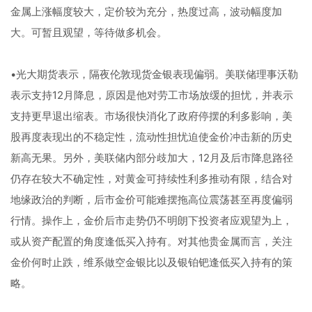
金属上涨幅度较大，定价较为充分，热度过高，波动幅度加
大。可暂且观望，等待做多机会。
•光大期货表示，隔夜伦敦现货金银表现偏弱。美联储理事沃勒
表示支持12月降息，原因是他对劳工市场放缓的担忧，并表示
支持更早退出缩表。市场很快消化了政府停摆的利多影响，美
股再度表现出的不稳定性，流动性担忧迫使金价冲击新的历史
新高无果。另外，美联储内部分歧加大，12月及后市降息路径
仍存在较大不确定性，对黄金可持续性利多推动有限，结合对
地缘政治的判断，后市金价可能难摆拖高位震荡甚至再度偏弱
行情。操作上，金价后市走势仍不明朗下投资者应观望为上，
或从资产配置的角度逢低买入持有。对其他贵金属而言，关注
金价何时止跌，维系做空金银比以及银铂钯逢低买入持有的策
略。