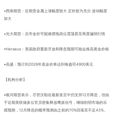
•西南期货：近期贵金属上涨幅度较大 定价较为充分 波动幅度
加大
•光大期货：后市金价可能难摆拖高位震荡甚至再度偏弱行情
•Heraeus：美国政府重新开放和降息预期可能会推高黄金价格
•高盛：预计到2026年底金价将达到每盎司4900美元
【机构分析】
•银河期货表示，尽管沃勒在最新发言中仍支持12月降息，但由
于近期美联储多位官员密集释放鹰派信号，继续削弱市场的乐
观预期，12月降息的概率预测由之前的70%回落至不足43%。