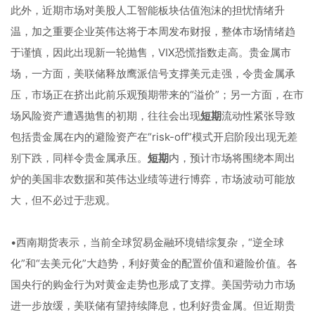
此外，近期市场对美股人工智能板块估值泡沫的担忧情绪升
温，加之重要企业英伟达将于本周发布财报，整体市场情绪趋
于谨慎，因此出现新一轮抛售，VIX恐慌指数走高。贵金属市
场，一方面，美联储释放鹰派信号支撑美元走强，令贵金属承
压，市场正在挤出此前乐观预期带来的“溢价”；另一方面，在市
场风险资产遭遇抛售的初期，往往会出现
短期
流动性紧张导致
包括贵金属在内的避险资产在“risk-off”模式开启阶段出现无差
别下跌，同样令贵金属承压。
短期
内，预计市场将围绕本周出
炉的美国非农数据和英伟达业绩等进行博弈，市场波动可能放
大，但不必过于悲观。
•西南期货表示，当前全球贸易金融环境错综复杂，“逆全球
化”和“去美元化”大趋势，利好黄金的配置价值和避险价值。各
国央行的购金行为对黄金走势也形成了支撑。美国劳动力市场
进一步放缓，美联储有望持续降息，也利好贵金属。但近期贵