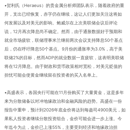
•贺利氏（Heraeus）的贵金属分析师团队表示，随着政府的重
开，支出已经恢复，赤字仍在继续，这让人们更加关注这将如
何发展以及对美元的影响。鲍威尔在上次美联储会议后评论
说，12月再次降息尚不确定。然而，由于通胀数据好于预期和
就业市场疲软，联储理事米兰继前两次会议支持降息50个基点
后，仍在呼吁降息50个基点。9月份的通胀率为3.0%，高于美
联储2%的目标，然而ADP的就业数据一直疲软，这表明美联储
将在12月降息。由于财政和货币政策相对宽松，对美元贬值的
担忧可能会使黄金继续留在投资者的买入名单上。
•高盛表示，各国央行可能在11月份购买了大量黄金，这是多年
来为分散储备以对冲地缘政治和金融风险的趋势。高盛在一份
报告中重申，预计到2026年底金价将达到每盎司4900美元，如
果私人投资者继续分散投资组合，金价可能会进一步上涨。今
年迄今为止，金价已上涨55%，主要受到经济和地缘政治担