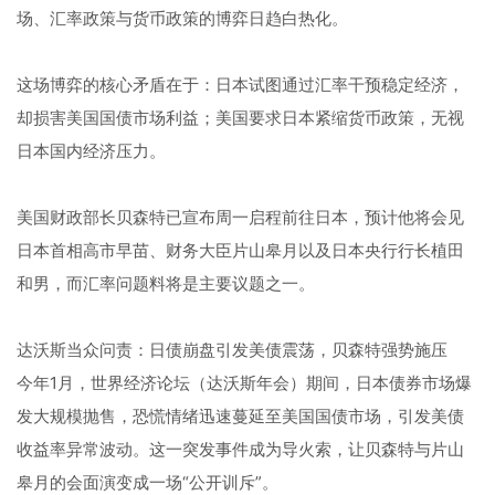
场、汇率政策与货币政策的博弈日趋白热化。
这场博弈的核心矛盾在于：日本试图通过汇率干预稳定经济，
却损害美国国债市场利益；美国要求日本紧缩货币政策，无视
日本国内经济压力。
美国财政部长贝森特已宣布周一启程前往日本，预计他将会见
日本首相高市早苗、财务大臣片山皋月以及日本央行行长植田
和男，而汇率问题料将是主要议题之一。
达沃斯当众问责：日债崩盘引发美债震荡，贝森特强势施压
今年1月，世界经济论坛（达沃斯年会）期间，日本债券市场爆
发大规模抛售，恐慌情绪迅速蔓延至美国国债市场，引发美债
收益率异常波动。这一突发事件成为导火索，让贝森特与片山
皋月的会面演变成一场“公开训斥”。