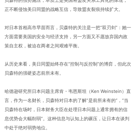
贝森特的强势施压，本质上是美国将盟友关系工具化的体现，
正不断侵蚀美日同盟的战略互信，导致盟友裂痕持续扩大。
对日本首相高市早苗而言，贝森特的关注是一把“双刃剑”：她一
方面需要美国的安全与经济支持，另一方面又不愿放弃国内政
策自主权，被迫在两者之间艰难平衡。
从历史来看，美日同盟始终存在“控制与反控制”的博弈，但此次
贝森特的强硬姿态前所未有。
哈德逊研究所日本问题主席肯・韦恩斯坦（Ken Weinstein）直
言，作为一名财长，贝森特对日本的了解“是前所未有的”，“当
贝森特在场时，日本财务大臣在处理日本问题上通常拥有的信
息优势会大幅削弱”。这种信息与认知上的碾压，让日本在谈判
中处于绝对弱势地位。