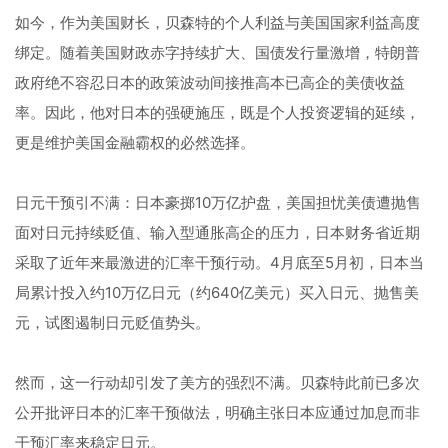
如今，作为美国财长，贝森特的个人利益与美国国家利益高度
绑定。随着美国财政赤字持续扩大、国债发行量激增，特朗普
政府绝不容忍日本的政策波动间接推高本已高企的美债收益
率。因此，他对日本的强硬施压，既是个人投资逻辑的延续，
更是维护美国金融霸权的必然选择。
日元干预引不满：日本豪掷10万亿护盘，美国担忧美债遭抛售
面对日元持续贬值、输入型通胀高企的压力，日本财务省近期
采取了近年来最激进的汇率干预行动。4月底至5月初，日本当
局累计投入约10万亿日元（约640亿美元）买入日元、抛售美
元，试图遏制日元贬值势头。
然而，这一行动却引发了美方的强烈不满。贝森特此前已多次
公开批评日本的汇率干预做法，明确主张日本应通过加息而非
干预汇率来稳定日元。