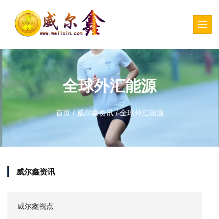
全球外汇能源
首页
/
威尔鑫资讯
/
全球外汇能源
威尔鑫资讯
威尔鑫视点