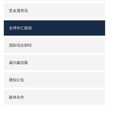
贵金属资讯
全球外汇能源
国际综合财经
威尔鑫连载
通知公告
媒体合作