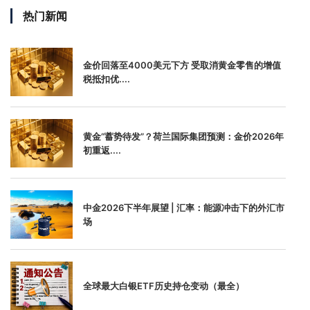
热门新闻
金价回落至4000美元下方 受取消黄金零售的增值
税抵扣优....
黄金“蓄势待发”？荷兰国际集团预测：金价2026年
初重返....
中金2026下半年展望 | 汇率：能源冲击下的外汇市
场
全球最大白银ETF历史持仓变动（最全）