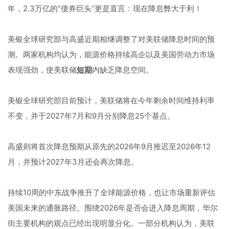
年，2.3万亿的“债券巨头”更是直言：现在降息弊大于利！
美银全球研究部与高盛近期相继调整了对美联储降息时间的预
测。两家机构均认为，能源价格持续高企以及美国劳动力市场
表现强劲，使美联储
短期
内缺乏降息空间。
美银全球研究部目前预计，美联储将在今年剩余时间维持利率
不变，并于2027年7月和9月分别降息25个基点。
高盛则将首次降息预期从原先的2026年9月推迟至2026年12
月，并预计2027年3月还会再次降息。
持续10周的中东战争推升了全球能源价格，也让市场重新评估
美国未来的通胀路径。围绕2026年是否会进入降息周期，华尔
街主要机构的观点已经出现明显分化。一部分机构认为，美联