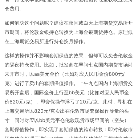
仓费用。
如何解决这个问题呢？建议在夜间或白天上海期货交易所开
市期间，将伦敦金银持仓转换为上海金银期货持仓。原理似
在上海期货交易所进行持仓换月操作。
这样的操作并不影响套期保值的效果，但却可以免去伦敦金
的隔夜持仓费用。比如，批发商在早间七点国内期货市场尚
未开市时，以
aa
美元金价（比如对应人民币金价
800
元
/
克）进行了卖出的套期保值操作。上午九点国内上海期货交
易所开盘后，国际金价上行至
bb
美元（比如对应人民币金
价
820
元
/
克），即套保操作浮亏了
20
元
/
克。此时，寻机在
上海交易所以
820
元
/
克卖出在伦敦市场套保操作等量的头
寸，同时对应以
bb
美元平仓伦敦现货市场早间的（空头）
套期保值操作，即实现了套期保值的跨市转换：即对伦敦市