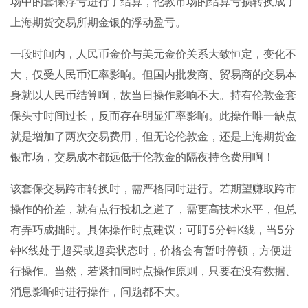
场中的套保浮亏进行了结算，伦敦市场的结算亏损转换成了
上海期货交易所期金银的浮动盈亏。
一段时间内，人民币金价与美元金价关系大致恒定，变化不
大，仅受人民币汇率影响。但国内批发商、贸易商的交易本
身就以人民币结算啊，故当日操作影响不大。持有伦敦金套
保头寸时间过长，反而存在明显汇率影响。此操作唯一缺点
就是增加了两次交易费用，但无论伦敦金，还是上海期货金
银市场，交易成本都远低于伦敦金的隔夜持仓费用啊！
该套保交易跨市转换时，需严格同时进行。若期望赚取跨市
操作的价差，就有点行投机之道了，需更高技术水平，但总
有弄巧成拙时。具体操作时点建议：可盯
5
分钟
K
线，当
5
分
钟
K
线处于超买或超卖状态时，价格会有暂时停顿，方便进
行操作。当然，若紧扣同时点操作原则，只要在没有数据、
消息影响时进行操作，问题都不大。