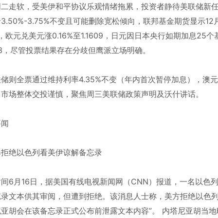
周二走软，受美伊和平协议乐观情绪拖累，投资者静待美联储新
3.50%-3.75%不变且可能删除宽松倾向，联邦基金期货显示12
51，欧元兑美元涨0.16%至1.1609，日元因日本央行如期加息25个
.43，尽管投票结果存在分歧但鹰派立场明确。
储则全票通过维持利率4.35%不变（年内首次暂停加息），澳元
，市场整体交投谨慎，聚焦周三美联储政策声明及沃什讲话。
要闻
曝拒绝以色列看美伊谅解备忘录
时间6月16日，据美国有线电视新闻网（CNN）报道，一名以色
忘录文本供其审阅，但遭到拒绝。该消息人士称，美方拒绝以色列
亚胡会在该备忘录正式公布前泄露文本内容”。 内塔尼亚胡当地