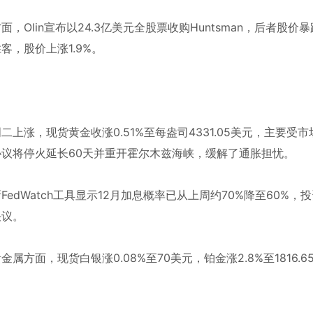
面，Olin宣布以24.3亿美元全股票收购Huntsman，后者股价暴
客，股价上涨1.9%。
二上涨，现货黄金收涨0.51%至每盎司4331.05美元，主要
协议将停火延长60天并重开霍尔木兹海峡，缓解了通胀担忧。
FedWatch工具显示12月加息概率已从上周约70%降至60
决议。
金属方面，现货白银涨0.08%至70美元，铂金涨2.8%至1816.65