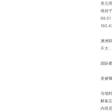
美元
维持于
99.
160
澳洲联
不大
国际
美被
当地
解备
内塔尼