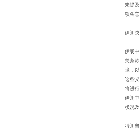
未提
项备忘
伊朗
伊朗
关条
障，
这些
将进
伊朗
状况及
特朗