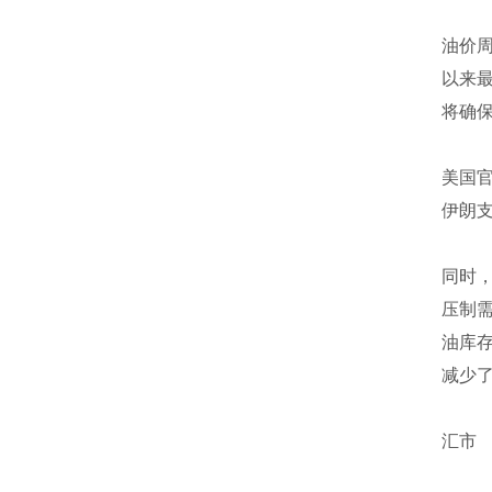
油价周
以来
将确
美国
伊朗
同时
压制
油库存
减少了
汇市