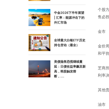
个股方
中金2026下半年展望
售必胜
| 汇率：能源冲击下的
外汇市场
金市
全球最大白银ETF历史
持仓变动（最全）
金价周
和平
美债抛售恐慌继续蔓
延：日债收益率飙至新
芝商所
高，韩股触发熔
利率
断，....
其他贵
油市