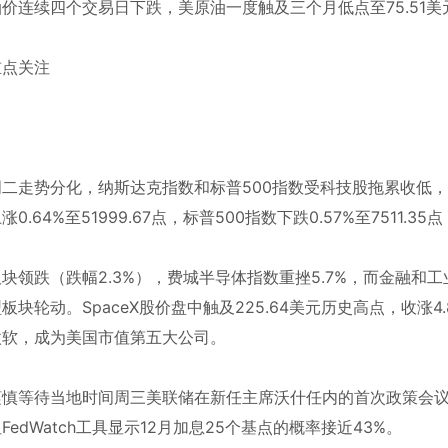
价连续四个交易日下跌，美原油一度触及三个月低点至75.51美
重点关注
周二走势分化，纳斯达克指数和标普500指数受科技股拖累收低
涨0.64%至51999.67点，标普500指数下跌0.57%至7511.35
块领跌（跌幅2.3%），费城半导体指数重挫5.7%，而金融和工业
板块轮动。SpaceX股价盘中触及225.64美元历史高点，收涨4
微软，成为美国市值第五大公司。
慎等待当地时间周三美联储在新任主席沃什任内的首次政策会议，市
FedWatch工具显示12月加息25个基点的概率接近43%。