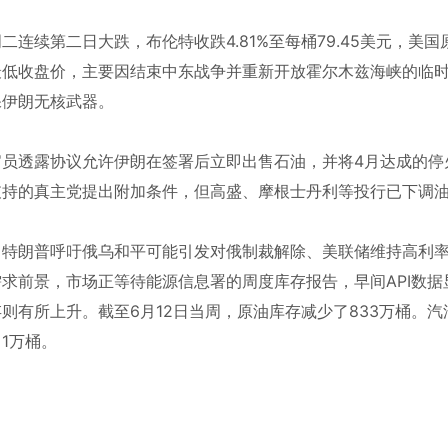
二连续第二日大跌，布伦特收跌4.81%至每桶79.45美元，美国原
最低收盘价，主要因结束中东战争并重新开放霍尔木兹海峡的临
保伊朗无核武器。
官员透露协议允许伊朗在签署后立即出售石油，并将4月达成的停
支持的真主党提出附加条件，但高盛、摩根士丹利等投行已下调
，特朗普呼吁俄乌和平可能引发对俄制裁解除、美联储维持高利率
需求前景，市场正等待能源信息署的周度库存报告，早间API数
则有所上升。截至6月12日当周，原油库存减少了833万桶。汽
1万桶。