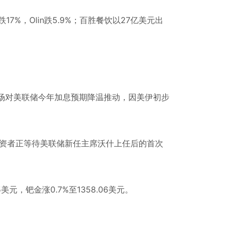
跌17%，Olin跌5.9%；百胜餐饮以27亿美元出
受市场对美联储今年加息预期降温推动，因美伊初步
%，投资者正等待美联储新任主席沃什上任后的首次
美元，钯金涨0.7%至1358.06美元。