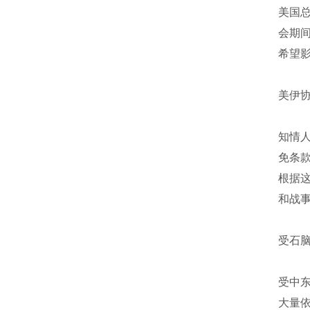
美国
会期
希望
美伊
知情
免条
根据
和战
受石
受中
大量