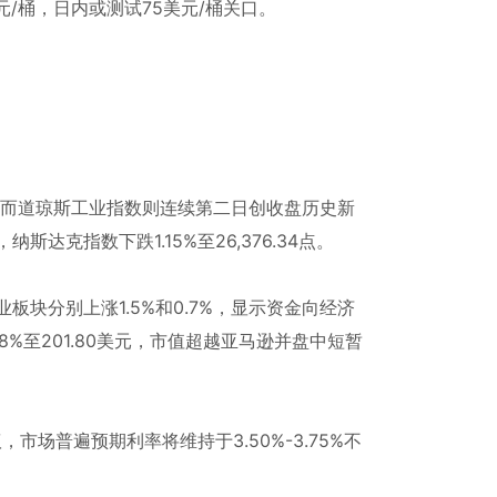
元/桶，日内或测试75美元/桶关口。
，而道琼斯工业指数则连续第二日创收盘历史新
点，纳斯达克指数下跌1.15%至26,376.34点。
板块分别上涨1.5%和0.7%，显示资金向经济
.8%至201.80美元，市值超越亚马逊并盘中短暂
场普遍预期利率将维持于3.50%-3.75%不