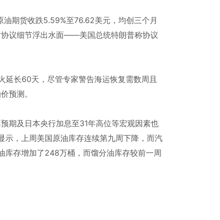
油期货收跌5.59%至76.62美元，均创三个月
时协议细节浮出水面——美国总统特朗普称协议
火延长60天，尽管专家警告海运恢复需数周且
油价预测。
预期及日本央行加息至31年高位等宏观因素也
据显示，上周美国原油库存连续第九周下降，而汽
油库存增加了248万桶，而馏分油库存较前一周