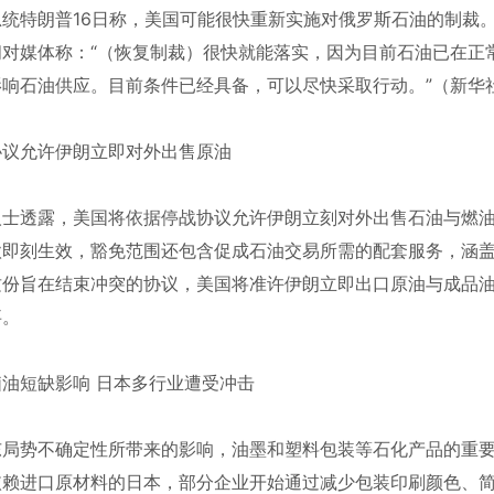
总统特朗普16日称，美国可能很快重新实施对俄罗斯石油的制裁
间对媒体称：“（恢复制裁）很快就能落实，因为目前石油已在正
影响石油供应。目前条件已经具备，可以尽快采取行动。”（新华
协议允许伊朗立即对外出售原油
人士透露，美国将依据停战协议允许伊朗立刻对外出售石油与燃
款即刻生效，豁免范围还包含促成石油交易所需的配套服务，涵
这份旨在结束冲突的协议，美国将准许伊朗立即出口原油与成品
事。
脑油短缺影响 日本多行业遭受冲击
东局势不确定性所带来的影响，油墨和塑料包装等石化产品的重
依赖进口原材料的日本，部分企业开始通过减少包装印刷颜色、