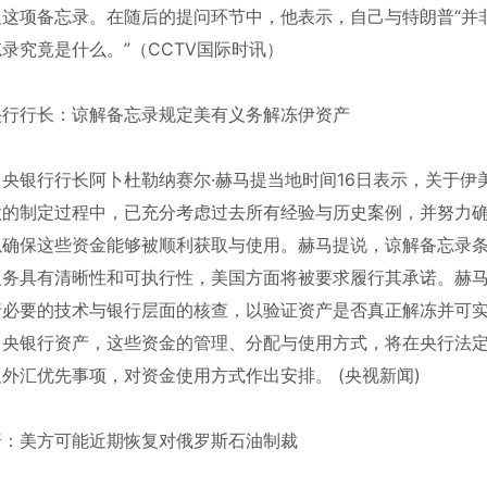
及这项备忘录。在随后的提问环节中，他表示，自己与特朗普“并非
录究竟是什么。”（CCTV国际时讯）
央行行长：谅解备忘录规定美有义务解冻伊资产
中央银行行长阿卜杜勒纳赛尔·赫马提当地时间16日表示，关于
款的制定过程中，已充分考虑过去所有经验与历史案例，并努力
以确保这些资金能够被顺利获取与使用。赫马提说，谅解备忘录
义务具有清晰性和可执行性，美国方面将被要求履行其承诺。赫
行必要的技术与银行层面的核查，以验证资产是否真正解冻并可
中央银行资产，这些资金的管理、分配与使用方式，将在央行法
外汇优先事项，对资金使用方式作出安排。 (央视新闻)
普：美方可能近期恢复对俄罗斯石油制裁