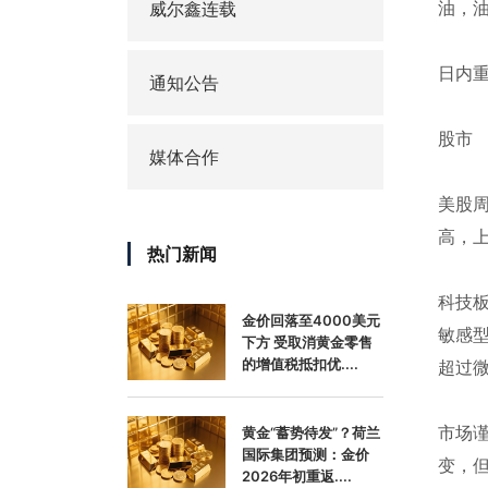
油，油
威尔鑫连载
日内
通知公告
股市
媒体合作
美股
高，上
热门新闻
科技板
金价回落至4000美元
敏感型
下方 受取消黄金零售
的增值税抵扣优....
超过
市场谨
黄金“蓄势待发”？荷兰
国际集团预测：金价
变，但
2026年初重返....