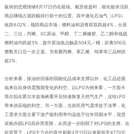
板块的悲观情绪6月17日仍在延续。截至收盘时，能化板块活跃
商品继续占据跌幅排行前十的位置。其中液化石油气（LPG）
收跌6.02%，领跌商品市场；燃料油和沥青双双跌超4%，分居
二、三位；丙烯、SC原油、甲醇、丁二烯橡胶、乙二醇和低硫
燃料油均跌超3%，盘中原油低点触及504元／桶，距离500元
整数关口仅一步之遥。另有聚丙烯、苯乙烯、纯苯等三品种跌
超2%。
分析来看，除油价回落削弱能化品成本支撑以外，化工品还面
临来自自身供需预期变化的利空。以LPG为例来看，一方面卡
塔尔拟在霍尔木兹海峡重开后快速恢复天然气生产，这给LPG
带来供应端的利空。另一方面，当前民用气需求处于淡季，化
工需求方面主要下游产能利用率均远低于往年同期水平，现货
采购亦因LPG高价而受限，从而进一步削弱了对LPG的支撑。在
此背景下，LPG主力合约盘中刷新3月11日以来新低至4770元