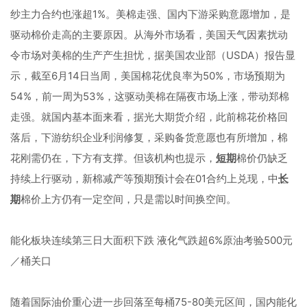
纱主力合约也涨超1%。美棉走强、国内下游采购意愿增加，是
驱动棉价走高的主要原因。从海外市场看，美国天气因素扰动
令市场对美棉的生产产生担忧，据美国农业部（USDA）报告显
示，截至6月14日当周，美国棉花优良率为50%，市场预期为
54%，前一周为53%，这驱动美棉在隔夜市场上涨，带动郑棉
走强。就国内基本面来看，据光大期货介绍，此前棉花价格回
落后，下游纺织企业利润修复，采购备货意愿也有所增加，棉
花刚需仍在，下方有支撑。但该机构也提示，
短期
棉价仍缺乏
持续上行驱动，新棉减产等预期预计会在01合约上兑现，中
长
期
棉价上方仍有一定空间，只是需以时间换空间。
能化板块连续第三日大面积下跌 液化气跌超6%原油考验500元
／桶关口
随着国际油价重心进一步回落至每桶75-80美元区间，国内能化