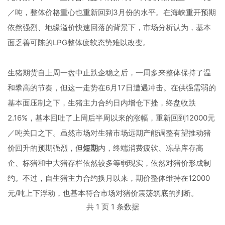
／吨，整体价格重心也重新回到3月份的水平。在海峡重开预期
依然强烈、地缘溢价快速回落的背景下，市场分析认为，基本
面乏善可陈的LPG整体疲软态势难以改变。
生猪期货自上周一盘中止跌企稳之后，一周多来整体保持了温
和攀高的节奏，但这一走势在6月17日遭遇冲击。在供强需弱的
基本面压制之下，生猪主力合约日内增仓下挫，终盘收跌
2.16%，基本回吐了上周后半周以来的涨幅，重新回到12000元
／吨关口之下。虽然市场对生猪市场远期产能调整有望推动猪
价回升的预期强烈，但
短期
内，终端消费疲软、冻品库存高
企、标猪和中大猪存栏依然较多等弱现实，依然对猪价形成制
约。不过，自生猪主力合约换月以来，期价整体维持在12000
元/吨上下浮动，也基本符合市场对猪价震荡筑底的判断。
共 1 页 1 条数据