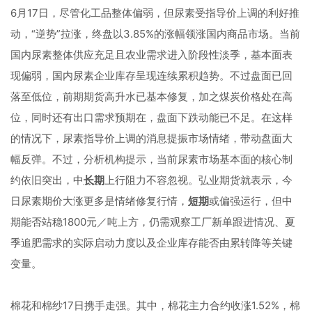
6月17日，尽管化工品整体偏弱，但尿素受指导价上调的利好推
动，“逆势”拉涨，终盘以3.85%的涨幅领涨国内商品市场。当前
国内尿素整体供应充足且农业需求进入阶段性淡季，基本面表
现偏弱，国内尿素企业库存呈现连续累积趋势。不过盘面已回
落至低位，前期期货高升水已基本修复，加之煤炭价格处在高
位，同时还有出口需求预期在，盘面下跌动能已不足。在这样
的情况下，尿素指导价上调的消息提振市场情绪，带动盘面大
幅反弹。不过，分析机构提示，当前尿素市场基本面的核心制
约依旧突出，中
长期
上行阻力不容忽视。弘业期货就表示，今
日尿素期价大涨更多是情绪修复行情，
短期
或偏强运行，但中
期能否站稳1800元／吨上方，仍需观察工厂新单跟进情况、夏
季追肥需求的实际启动力度以及企业库存能否由累转降等关键
变量。
棉花和棉纱17日携手走强。其中，棉花主力合约收涨1.52%，棉