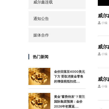
威尔鑫连载
威尔
通知公告
小编
媒体合作
威尔
小编
热门新闻
金价回落至4000美元
下方 受取消黄金零售
威尔
的增值税抵扣优....
小编
黄金“蓄势待发”？荷兰
国际集团预测：金价
2026年初重返....