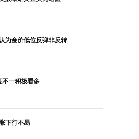
摩认为金价低位反弹非反转
度不一积极看多
通胀下行不易