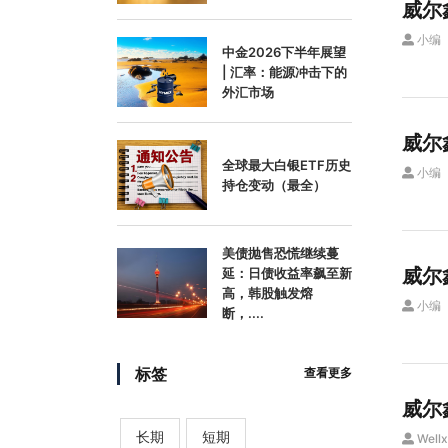
威尔
小编
中金2026下半年展望
| 汇率：能源冲击下的
外汇市场
威尔
全球最大白银ETF历史
小编
持仓变动（最全）
美债抛售恐慌继续蔓
威尔
延：日债收益率飙至新
高，韩股触发熔
小编
断，....
标签
查看更多
威尔
长期
短期
Wellx